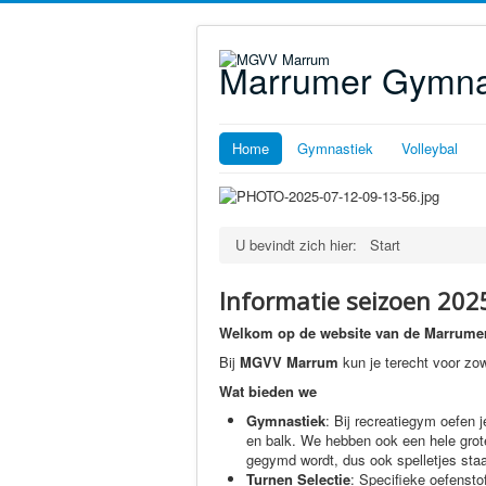
Marrumer Gymnas
Home
Gymnastiek
Volleybal
U bevindt zich hier:
Start
Informatie seizoen 202
Welkom op de website van de Marrumer
Bij
MGVV Marrum
kun je terecht voor zo
Wat bieden we
Gymnastiek
: Bij recreatiegym oefen j
en balk. We hebben ook een hele grote 
gegymd wordt, dus ook spelletjes sta
Turnen Selectie
: Specifieke oefensto