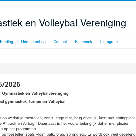
tiek en Volleybal Vereniging
Kleding
Lidmaatschap
Contact
Facebook
Instagram
5/2026
 Gymnastiek en Volleybalvereniging
wel
gymnastiek
,
turnen en Volleybal
e op wedstrijd toestellen, zoals lange mat, brug ongelijk, kast met springplank
Airtrack en Airbag!! Daarnaast is het vooral belangrijk dat er met plezier
an op het programma.
f op toestellen zoals vloer, balk, brug, sprong etc. Er wordt ook veel geoefend