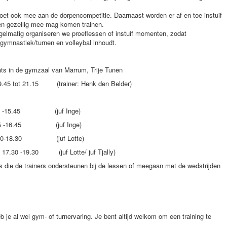
doet ook mee aan de dorpencompetitie. Daarnaast worden er af en toe instuif
n gezellig mee mag komen trainen.
gelmatig organiseren we proeflessen of instuif momenten, zodat
gymnastiek/turnen en volleybal inhoudt.
ats in de gymzaal van Marrum, Trije Tunen
t 21.15 (trainer: Henk den Belder)
4.45 -15.45 (juf Inge)
15.45 -16.45 (juf Inge)
30-18.30 (juf Lotte)
(juf Lotte/ juf Tjally)
s die de trainers ondersteunen bij de lessen of meegaan met de wedstrijden
 je al wel gym- of turnervaring. Je bent altijd welkom om een training te