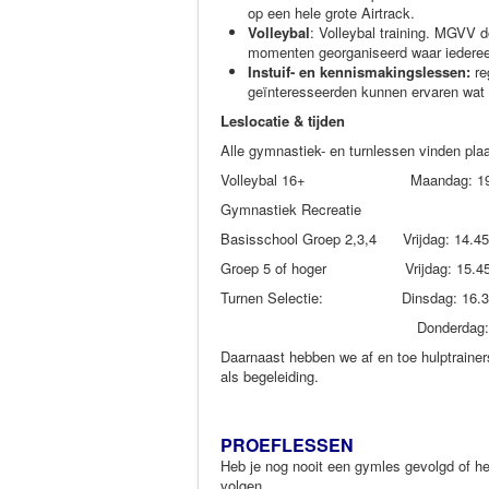
op een hele grote Airtrack.
Volleybal
: Volleybal training. MGVV 
momenten georganiseerd waar iederee
Instuif- en kennismakingslessen:
re
geïnteresseerden kunnen ervaren wat 
Leslocatie & tijden
Alle gymnastiek- en turnlessen vinden pla
Volleybal 16+ Maandag: 19.45 to
Gymnastiek Recreatie
Basisschool Groep 2,3,4 Vrijdag: 1
Groep 5 of hoger Vrijdag: 
Turnen Selectie: Dinsdag: 16.
Donderdag: 17.30 -19.30 
Daarnaast hebben we af en toe hulptrainer
als begeleiding.
PROEFLESSEN
Heb je nog nooit een gymles gevolgd of heb
volgen.