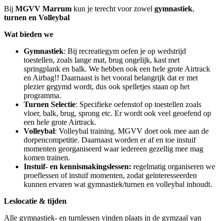
Bij
MGVV Marrum
kun je terecht voor zowel
gymnastiek
,
turnen en Volleybal
Wat bieden we
Gymnastiek
: Bij recreatiegym oefen je op wedstrijd
toestellen, zoals lange mat, brug ongelijk, kast met
springplank en balk. We hebben ook een hele grote Airtrack
en Airbag!! Daarnaast is het vooral belangrijk dat er met
plezier gegymd wordt, dus ook spelletjes staan op het
programma.
Turnen Selectie
: Specifieke oefenstof op toestellen zoals
vloer, balk, brug, sprong etc. Er wordt ook veel geoefend op
een hele grote Airtrack.
Volleybal
: Volleybal training. MGVV doet ook mee aan de
dorpencompetitie. Daarnaast worden er af en toe instuif
momenten georganiseerd waar iedereen gezellig mee mag
komen trainen.
Instuif- en kennismakingslessen:
regelmatig organiseren we
proeflessen of instuif momenten, zodat geïnteresseerden
kunnen ervaren wat gymnastiek/turnen en volleybal inhoudt.
Leslocatie & tijden
Alle gymnastiek- en turnlessen vinden plaats in de gymzaal van